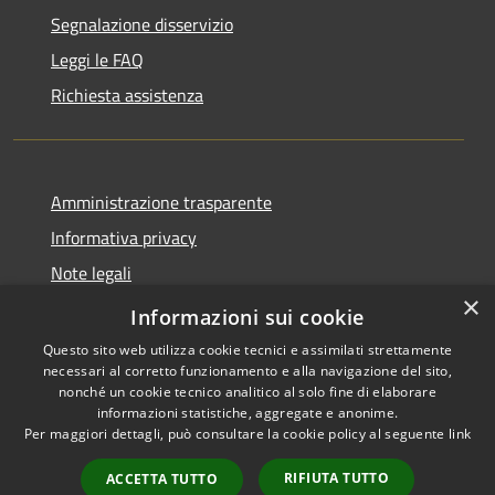
Segnalazione disservizio
Leggi le FAQ
Richiesta assistenza
Amministrazione trasparente
Informativa privacy
Note legali
×
Dichiarazione di accessibilità
Informazioni sui cookie
Questo sito web utilizza cookie tecnici e assimilati strettamente
necessari al corretto funzionamento e alla navigazione del sito,
nonché un cookie tecnico analitico al solo fine di elaborare
informazioni statistiche, aggregate e anonime.
RSS
Copyright © 2026 • Comune di
Per maggiori dettagli, può consultare la cookie policy al seguente
link
Accessibilità
Aosta • Powered by
Privacy
Municipium
Accesso
•
RIFIUTA TUTTO
ACCETTA TUTTO