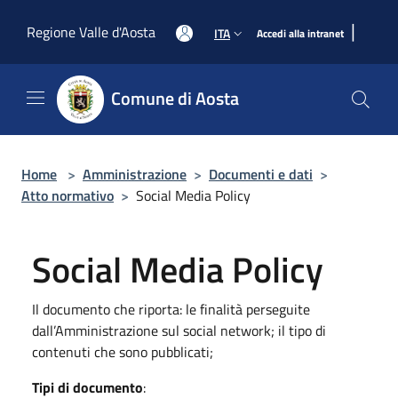
Salta al contenuto principale
|
Regione Valle d'Aosta
ITA
Accedi alla intranet
Comune di Aosta
Home
>
Amministrazione
>
Documenti e dati
>
Atto normativo
>
Social Media Policy
Social Media Policy
Il documento che riporta: le finalità perseguite
dall’Amministrazione sul social network; il tipo di
contenuti che sono pubblicati;
Tipi di documento
: