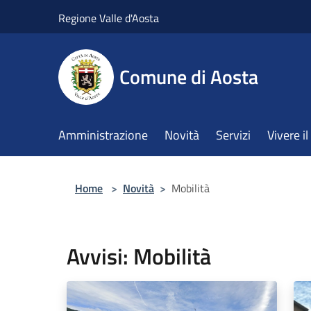
Salta al contenuto principale
Regione Valle d'Aosta
Comune di Aosta
Amministrazione
Novità
Servizi
Vivere 
Home
>
Novità
>
Mobilità
Avvisi: Mobilità