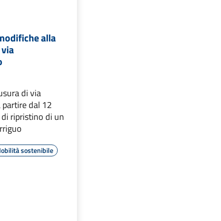
odifiche alla
 via
o
usura di via
 partire dal 12
di ripristino di un
irriguo
obilità sostenibile