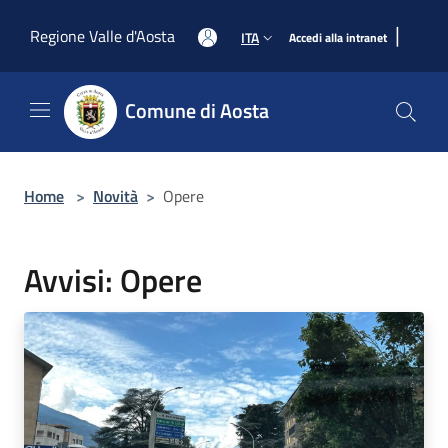
Salta al contenuto principale
|
Regione Valle d'Aosta
ITA
Accedi alla intranet
Comune di Aosta
Home
>
Novità
>
Opere
Avvisi: Opere