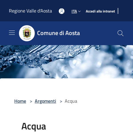
Salta al contenuto principale
|
Regione Valle d'Aosta
ITA
Accedi alla intranet
Comune di Aosta
Home
>
Argomenti
>
Acqua
Acqua