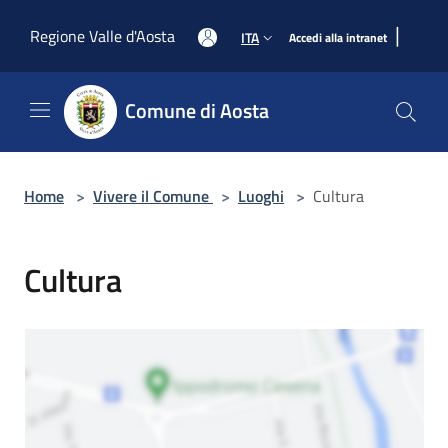
Salta al contenuto principale
|
Regione Valle d'Aosta
ITA
Accedi alla intranet
Comune di Aosta
Home
>
Vivere il Comune
>
Luoghi
>
Cultura
Cultura