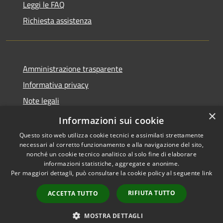
Leggi le FAQ
Richiesta assistenza
Amministrazione trasparente
Informativa privacy
Note legali
×
Dichiarazione di accessibilità
Informazioni sui cookie
Questo sito web utilizza cookie tecnici e assimilati strettamente
necessari al corretto funzionamento e alla navigazione del sito,
nonché un cookie tecnico analitico al solo fine di elaborare
informazioni statistiche, aggregate e anonime.
RSS
Copyright © 2026 • Comune di
Per maggiori dettagli, può consultare la cookie policy al seguente
link
Accessibilità
Aosta • Powered by
Privacy
Municipium
Accesso
•
RIFIUTA TUTTO
ACCETTA TUTTO
Cookie
redazione
Mappa del sito
MOSTRA DETTAGLI