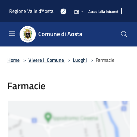
Salta al contenuto principale
|
Regione Valle d'Aosta
ITA
Accedi alla intranet
Comune di Aosta
Home
>
Vivere il Comune
>
Luoghi
>
Farmacie
Farmacie