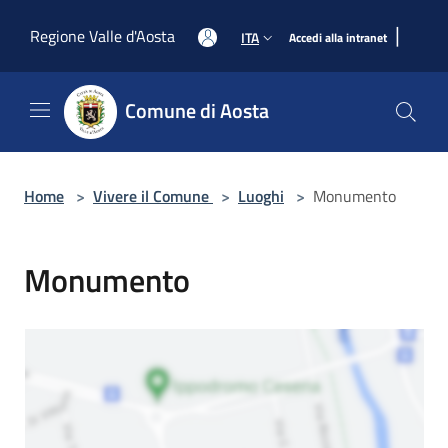
Salta al contenuto principale
|
Regione Valle d'Aosta
ITA
Accedi alla intranet
Comune di Aosta
Home
>
Vivere il Comune
>
Luoghi
>
Monumento
Monumento